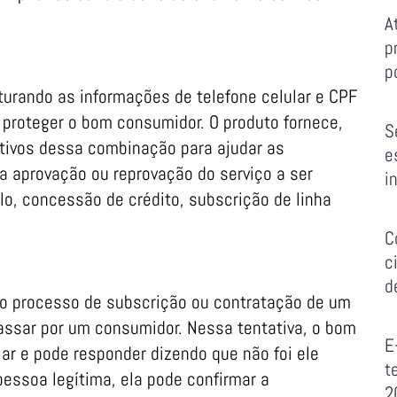
A
p
p
turando as informações de telefone celular e CPF
a proteger o bom consumidor. O produto fornece,
S
ativos dessa combinação para ajudar as
e
 aprovação ou reprovação do serviço a ser
i
o, concessão de crédito, subscrição de linha
C
c
d
 o processo de subscrição ou contratação de um
passar por um consumidor. Nessa tentativa, o bom
E
r e pode responder dizendo que não foi ele
t
essoa legítima, ela pode confirmar a
2