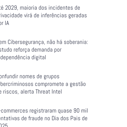
té 2029, maioria dos incidentes de
rivacidade virá de inferências geradas
or IA
em Cibersegurança, não há soberania:
studo reforça demanda por
ndependência digital
onfundir nomes de grupos
ibercriminosos compromete a gestão
e riscos, alerta Threat Intel
-commerces registraram quase 90 mil
entativas de fraude no Dia dos Pais de
025