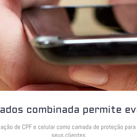
dados combinada permite ev
inação de CPF e celular como camada de proteção par
seus clientes