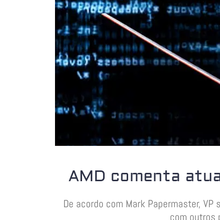
AMD comenta atual
De acordo com Mark Papermaster, VP sê
com outros p