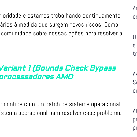
A
prioridade e estamos trabalhando continuamente
e
uários à medida que surgem novos riscos. Como
 a comunidade sobre nossas ações para resolver a
O
e
t
Variant 1 (Bounds Check Bypass
A
s processadores AMD
S
c
r contida com um patch de sistema operacional
A
istema operacional para resolver esse problema.
p
p