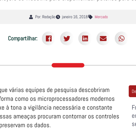
Por: Redação
janeiro 16, 2018
Mercado
Compartilhar:
 que várias equipes de pesquisa descobriram
De
 forma como os microprocessadores modernos
e à tona a vigilância necessária e constante
F
e
Essas ameaças procuram contornar os controles
s
 preservam os dados.