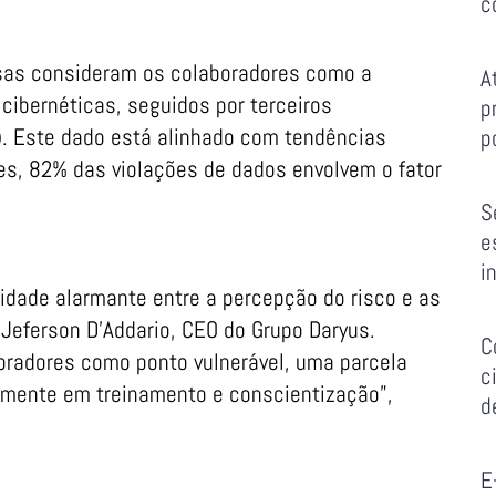
c
as consideram os colaboradores como a
A
cibernéticas, seguidos por terceiros
p
. Este dado está alinhado com tendências
p
tes, 82% das violações de dados envolvem o fator
S
e
i
dade alarmante entre a percepção do risco e as
Jeferson D’Addario, CEO do Grupo Daryus.
C
oradores como ponto vulnerável, uma parcela
c
damente em treinamento e conscientização”,
d
E