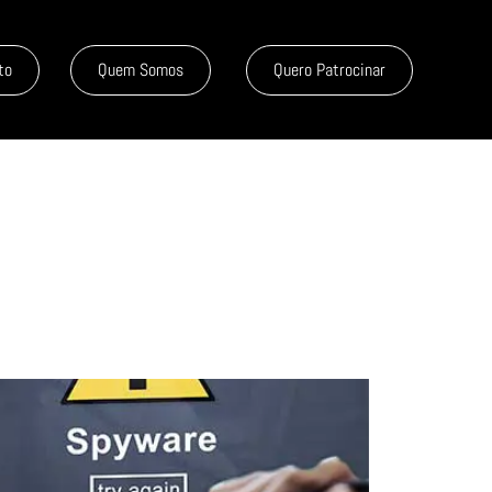
to
Quem Somos
Quero Patrocinar