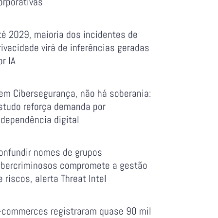
orporativas
té 2029, maioria dos incidentes de
rivacidade virá de inferências geradas
or IA
em Cibersegurança, não há soberania:
studo reforça demanda por
ndependência digital
onfundir nomes de grupos
ibercriminosos compromete a gestão
e riscos, alerta Threat Intel
-commerces registraram quase 90 mil