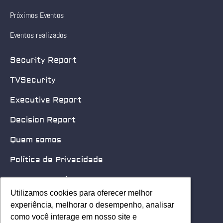
Próximos Eventos
Eventos realizados
Security Report
TVSecurity
Executive Report
Decision Report
Quem somos
Política de Privacidade
Quero patrocinar
Utilizamos cookies para oferecer melhor
Utilizamos cookies para oferecer melhor
Contato
experiência, melhorar o desempenho, analisar
experiência, melhorar o desempenho, analisar
como você interage em nosso site e
como você interage em nosso site e
Home