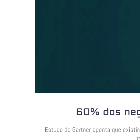
60% dos neg
Estudo do Gartner aponta que existir
m