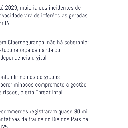
té 2029, maioria dos incidentes de
rivacidade virá de inferências geradas
or IA
em Cibersegurança, não há soberania:
studo reforça demanda por
ndependência digital
onfundir nomes de grupos
ibercriminosos compromete a gestão
e riscos, alerta Threat Intel
-commerces registraram quase 90 mil
entativas de fraude no Dia dos Pais de
025