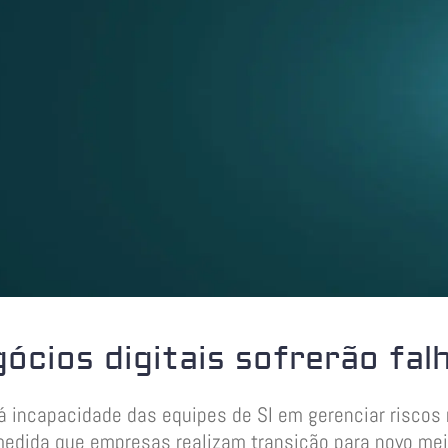
ócios digitais sofrerão fal
á incapacidade das equipes de SI em gerenciar riscos re
edida que empresas realizam transição para novo me