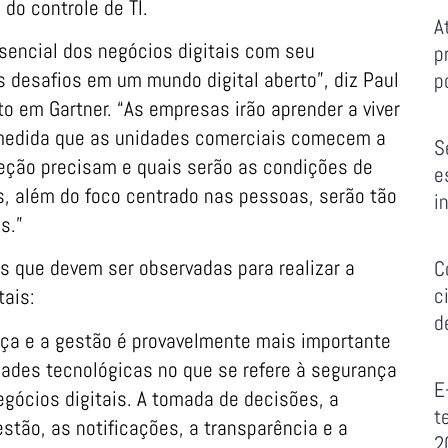
 do controle de TI.
A
sencial dos negócios digitais com seu
p
 desafios em um mundo digital aberto”, diz Paul
p
to em Gartner. “As empresas irão aprender a viver
à medida que as unidades comerciais comecem a
S
teção precisam e quais serão as condições de
e
is, além do foco centrado nas pessoas, serão tão
i
s.”
ais que devem ser observadas para realizar a
C
c
tais:
d
nça e a gestão é provavelmente mais importante
dades tecnológicas no que se refere à segurança
E
egócios digitais. A tomada de decisões, a
t
estão, as notificações, a transparência e a
2