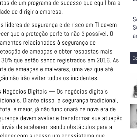
butos de um programa de sucesso que equilibra a
de de dirigir a empresa.
S
 líderes de segurança e de risco em TI devem
S
cer que a proteção perfeita não é possível. O
a
çamentos relacionados à segurança de
 detecção de ameaças e obter respostas mais
Co
 30% que estão sendo registrados em 2016. As
nte de ameaças e malwares, uma vez que até
o não irão evitar todos os incidentes.
 Negócios Digitais — Os negócios digitais
cionais. Diante disso, a segurança tradicional,
total e maior, já não funcionará na nova era de
segurança devem avaliar e transformar sua atuação
ao invés de acabarem sendo obstáculos para a
belecer com sucesso um ecossistema que