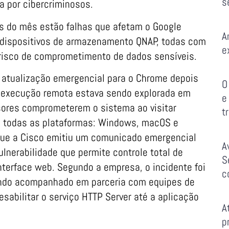
s
a por cibercriminosos.
es do mês estão falhas que afetam o Google
A
 dispositivos de armazenamento QNAP, todas com
e
 risco de comprometimento de dados sensíveis.
 atualização emergencial para o Chrome depois
O
e execução remota estava sendo explorada em
e
vasores comprometerem o sistema ao visitar
t
m todas as plataformas: Windows, macOS e
que a Cisco emitiu um comunicado emergencial
A
lnerabilidade que permite controle total de
S
nterface web. Segundo a empresa, o incidente foi
c
sendo acompanhado em parceria com equipes de
esabilitar o serviço HTTP Server até a aplicação
A
p