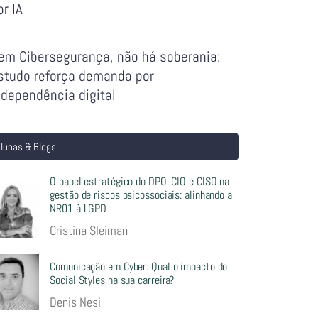
or IA
em Cibersegurança, não há soberania:
studo reforça demanda por
ndependência digital
lunas & Blogs
O papel estratégico do DPO, CIO e CISO na
gestão de riscos psicossociais: alinhando a
NR01 à LGPD
Cristina Sleiman
Comunicação em Cyber: Qual o impacto do
Social Styles na sua carreira?
Denis Nesi