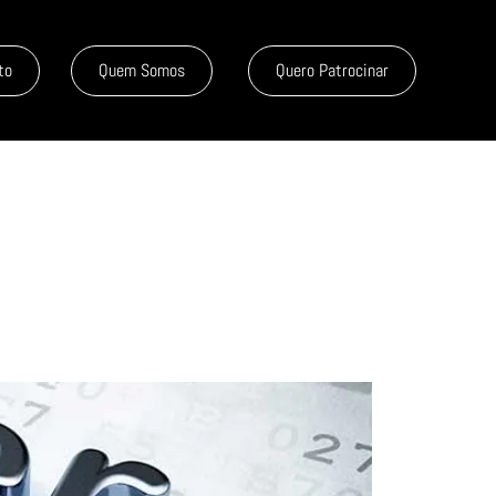
to
Quem Somos
Quero Patrocinar