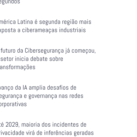
egundos
mérica Latina é segunda região mais
xposta a ciberameaças industriais
 futuro da Cibersegurança já começou,
 setor inicia debate sobre
ransformações
vanço da IA amplia desafios de
egurança e governança nas redes
orporativas
té 2029, maioria dos incidentes de
rivacidade virá de inferências geradas