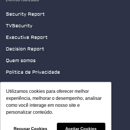
Security Report
TVSecurity
Executive Report
Decision Report
Quem somos
Política de Privacidade
Quero patrocinar
Utilizamos cookies para oferecer melhor
Utilizamos cookies para oferecer melhor
Contato
experiência, melhorar o desempenho, analisar
experiência, melhorar o desempenho, analisar
como você interage em nosso site e
como você interage em nosso site e
Home
personalizar conteúdo.
personalizar conteúdo.
© 2025 Security Leader. Todos os Direitos Reservados.
Recusar Cookies
Recusar Cookies
Aceitar Cookies
Aceitar Cookies