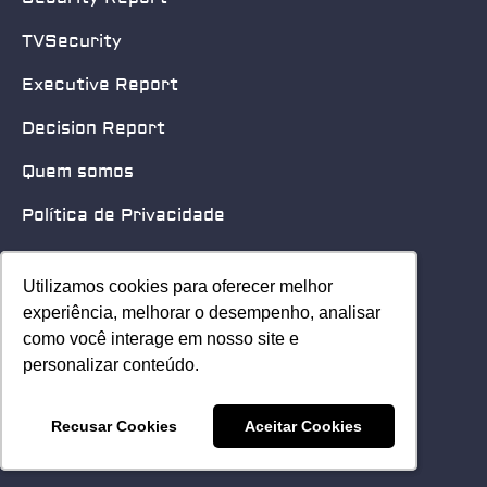
TVSecurity
Executive Report
Decision Report
Quem somos
Política de Privacidade
Quero patrocinar
Utilizamos cookies para oferecer melhor
Utilizamos cookies para oferecer melhor
Contato
experiência, melhorar o desempenho, analisar
experiência, melhorar o desempenho, analisar
como você interage em nosso site e
como você interage em nosso site e
Home
personalizar conteúdo.
personalizar conteúdo.
© 2025 Security Leader. Todos os Direitos Reservados.
Recusar Cookies
Recusar Cookies
Aceitar Cookies
Aceitar Cookies