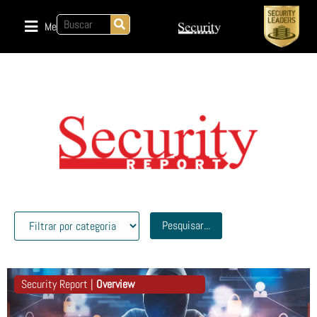
Menu
Pesquisar...
Security Report |
Overview