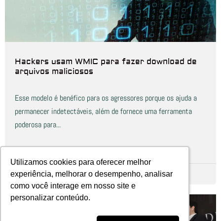
Hackers usam WMIC para fazer download de
arquivos maliciosos
Esse modelo é benéfico para os agressores porque os ajuda a
permanecer indetectáveis, além de fornece uma ferramenta
poderosa para...
Leia Mais
Utilizamos cookies para oferecer melhor
Utilizamos cookies para oferecer melhor
experiência, melhorar o desempenho, analisar
experiência, melhorar o desempenho, analisar
Redação
novembro 14, 2018
como você interage em nosso site e
como você interage em nosso site e
personalizar conteúdo.
personalizar conteúdo.
Security Report |
Destaques