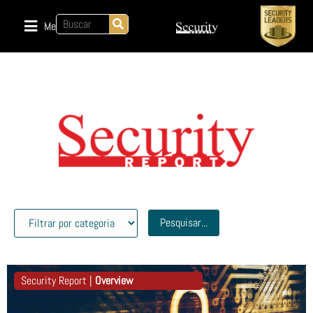
Menu
Pesquisar...
Security Report |
Overview