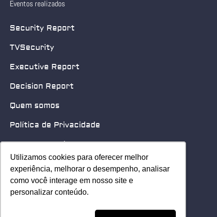
Eventos realizados
Security Report
TVSecurity
Executive Report
Decision Report
Quem somos
Política de Privacidade
Quero patrocinar
Utilizamos cookies para oferecer melhor
Utilizamos cookies para oferecer melhor
Contato
experiência, melhorar o desempenho, analisar
experiência, melhorar o desempenho, analisar
como você interage em nosso site e
como você interage em nosso site e
Home
personalizar conteúdo.
personalizar conteúdo.
© 2025 Security Leader. Todos os Direitos Reservados.