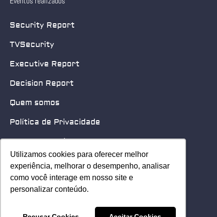
Eventos realizados
Security Report
TVSecurity
Executive Report
Decision Report
Quem somos
Política de Privacidade
Quero patrocinar
Utilizamos cookies para oferecer melhor
Utilizamos cookies para oferecer melhor
Contato
experiência, melhorar o desempenho, analisar
experiência, melhorar o desempenho, analisar
como você interage em nosso site e
como você interage em nosso site e
Home
personalizar conteúdo.
personalizar conteúdo.
© 2025 Security Leader. Todos os Direitos Reservados.
Recusar Cookies
Recusar Cookies
Aceitar Cookies
Aceitar Cookies