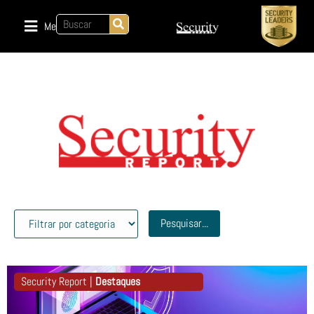
Menu
Pesquisar...
Security Report |
Destaques