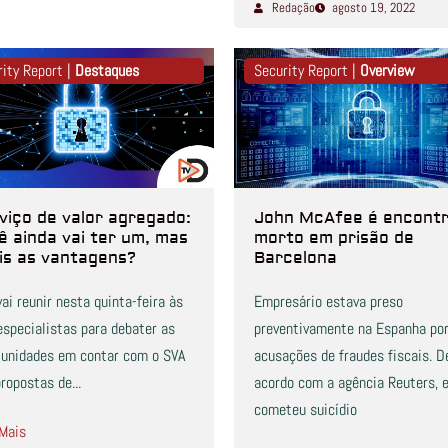
Redação
agosto 19, 2022
rity Report |
Destaques
Security Report |
Overview
viço de valor agregado:
John McAfee é encont
ê ainda vai ter um, mas
morto em prisão de
is as vantagens?
Barcelona
ai reunir nesta quinta-feira às
Empresário estava preso
especialistas para debater as
preventivamente na Espanha po
tunidades em contar com o SVA
acusações de fraudes fiscais. D
ropostas de...
acordo com a agência Reuters, e
cometeu suicídio
 Mais