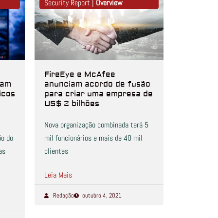
Security Report |
Overview
FireEye e McAfee
tam
anunciam acordo de fusão
icos
para criar uma empresa de
US$ 2 bilhões
Nova organização combinada terá 5
ão do
mil funcionários e mais de 40 mil
as
clientes
Leia Mais
Redação
outubro 4, 2021