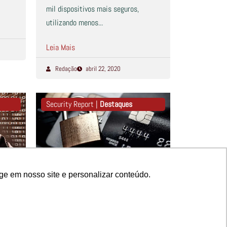
mil dispositivos mais seguros,
utilizando menos...
Leia Mais
Redação
abril 22, 2020
Security Report |
Destaques
ge em nosso site e personalizar conteúdo.
ge em nosso site e personalizar conteúdo.
os
McAfee descobre nova
 da
ameaça de cibercrime
bancário no Brasil
ersão
Família de malwares chamada