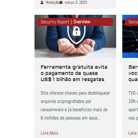
Redação
março 3, 2023
Security Report |
Overview
Secu
Ferramenta gratuita evita
Ser
o pagamento de quase
voc
US$ 1 bilhão em resgates
qua
Site oferece chaves para desbloquear
TVD v
arquivos criptografados por
10h 
ransomware e já beneficiou mais de
opor
6 milhões de pessoas em seus...
nas p
Leia Mais
Leia