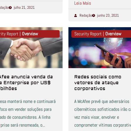
Leia Mais
dação
julho 21, 2021
Redação
junho 23, 2021
rity Report |
Overview
Security Report |
Overview
fee anuncia venda da
Redes sociais como
ha Enterprise por US$
vetores de ataque
 bilhões
corporativos
esa manterá nome e continuará
A McAfee prevê que adversários
foco em vender soluções para
cibernéticos sofisticados irão 
ado de consumidores. A linha
vez mais visar, envolver e
prise será renomeada, o...
comprometer vítimas corporati