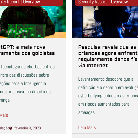
rity Report |
Overview
Security Report |
Overview
tGPT: a mais nova
Pesquisa revela que as
ramenta dos golpistas
crianças agora enfren
regularmente danos fís
via Internet
 tecnologia de chatbot entrou
entro das discussões sobre
Levantamento descobre que a
ações para a Inteligência
definição e o cenário em evoluç
icial, inclusive no âmbito da
cyberbullying colocam as crianç
ança...
em riscos aumentados para
ameaças...
 Mais
Leia Mais
dação
fevereiro 3, 2023