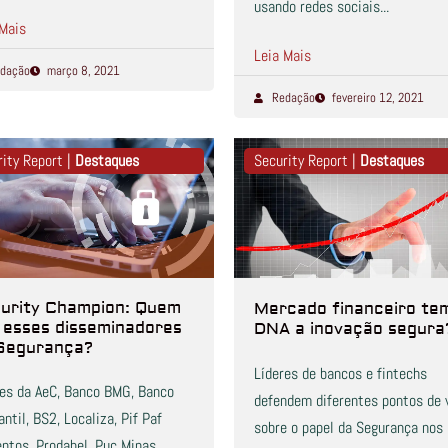
usando redes sociais...
 Mais
Leia Mais
dação
março 8, 2021
Redação
fevereiro 12, 2021
rity Report |
Destaques
Security Report |
Destaques
urity Champion: Quem
Mercado financeiro te
 esses disseminadores
DNA a inovação segura
Segurança?
Líderes de bancos e fintechs
res da AeC, Banco BMG, Banco
defendem diferentes pontos de 
ntil, BS2, Localiza, Pif Paf
sobre o papel da Segurança nos
ntos, Prodabel, Puc Minas,