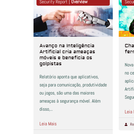
Security Report |
Overview
Secu
Avanço na Inteligência
Cha
Artificial cria ameaças
fer
móveis e beneficia os
golpistas
Nova
no c
Relatório aponta que aplicativos,
aplic
seja para comunicação, produtividade
Artif
ou jogos, são uma das maiores
Segur
ameaças à segurança móvel. Além
disso,...
Leia
Leia Mais
Re