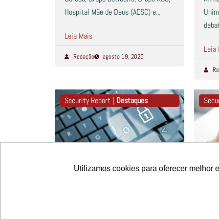
Hospital Mãe de Deus (AESC) e...
Unim
debat
Leia Mais
Leia
Redação
agosto 19, 2020
Re
Security Report |
Destaques
Secu
Utilizamos cookies para oferecer melhor 
Utilizamos cookies para oferecer melhor 
Home Office x Segurança:
Em 
quais são as regras do
McA
jogo?
de 
Diante de um dos maiores desafios
Servi