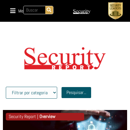
Menu
Pesquisar...
Security Report |
Overview