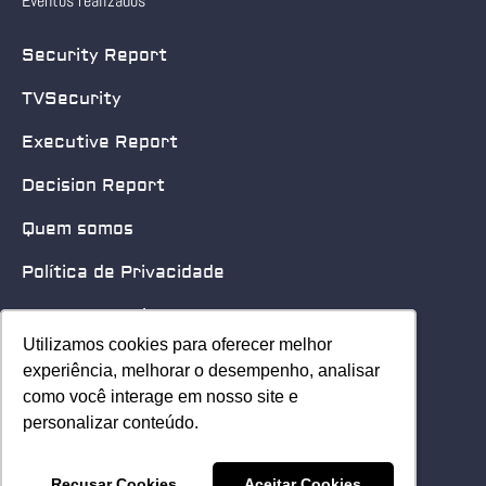
Eventos realizados
Security Report
TVSecurity
Executive Report
Decision Report
Quem somos
Política de Privacidade
Quero patrocinar
Utilizamos cookies para oferecer melhor
Utilizamos cookies para oferecer melhor
Contato
experiência, melhorar o desempenho, analisar
experiência, melhorar o desempenho, analisar
como você interage em nosso site e
como você interage em nosso site e
Home
personalizar conteúdo.
personalizar conteúdo.
© 2025 Security Leader. Todos os Direitos Reservados.
Recusar Cookies
Recusar Cookies
Aceitar Cookies
Aceitar Cookies