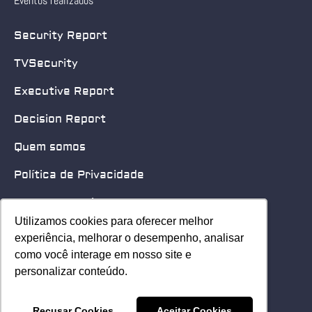
Eventos realizados
Security Report
TVSecurity
Executive Report
Decision Report
Quem somos
Política de Privacidade
Quero patrocinar
Utilizamos cookies para oferecer melhor
Utilizamos cookies para oferecer melhor
Contato
experiência, melhorar o desempenho, analisar
experiência, melhorar o desempenho, analisar
como você interage em nosso site e
como você interage em nosso site e
Home
personalizar conteúdo.
personalizar conteúdo.
© 2025 Security Leader. Todos os Direitos Reservados.
Recusar Cookies
Recusar Cookies
Aceitar Cookies
Aceitar Cookies