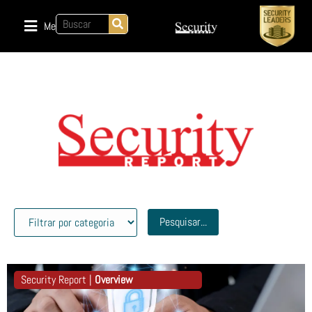
Menu
Pesquisar...
Security Report |
Overview