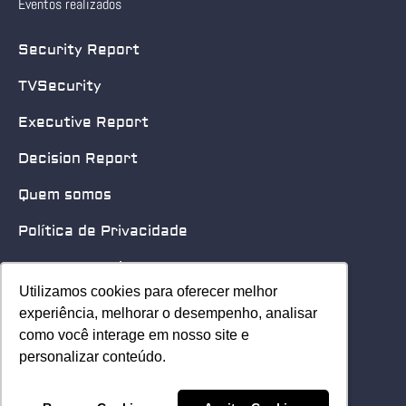
Eventos realizados
Security Report
TVSecurity
Executive Report
Decision Report
Quem somos
Política de Privacidade
Quero patrocinar
Utilizamos cookies para oferecer melhor
Utilizamos cookies para oferecer melhor
Contato
experiência, melhorar o desempenho, analisar
experiência, melhorar o desempenho, analisar
como você interage em nosso site e
como você interage em nosso site e
Home
personalizar conteúdo.
personalizar conteúdo.
© 2025 Security Leader. Todos os Direitos Reservados.