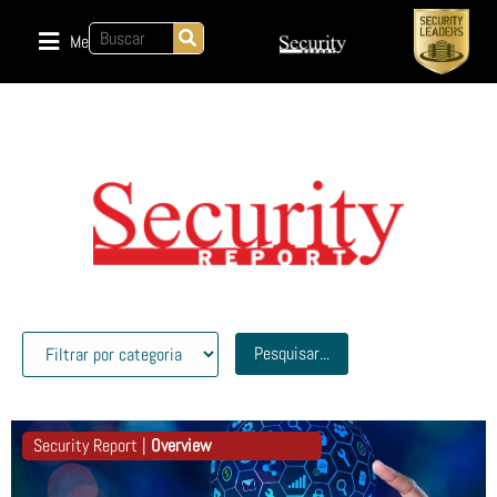
Menu
Pesquisar...
Security Report |
Overview