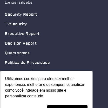
Eventos realizados
Security Report
TVSecurity
Executive Report
Decision Report
Quem somos
Política de Privacidade
Quero patrocinar
Utilizamos cookies para oferecer melhor
Utilizamos cookies para oferecer melhor
Contato
experiência, melhorar o desempenho, analisar
experiência, melhorar o desempenho, analisar
como você interage em nosso site e
como você interage em nosso site e
Home
personalizar conteúdo.
personalizar conteúdo.
© 2025 Security Leader. Todos os Direitos Reservados.