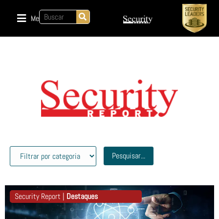
Menu
Pesquisar...
Security Report |
Destaques