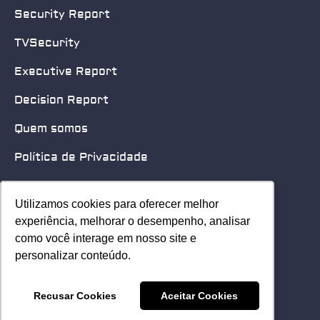
Security Report
TVSecurity
Executive Report
Decision Report
Quem somos
Política de Privacidade
Quero patrocinar
Utilizamos cookies para oferecer melhor
Utilizamos cookies para oferecer melhor
Contato
experiência, melhorar o desempenho, analisar
experiência, melhorar o desempenho, analisar
como você interage em nosso site e
como você interage em nosso site e
Home
personalizar conteúdo.
personalizar conteúdo.
© 2025 Security Leader. Todos os Direitos Reservados.
Recusar Cookies
Recusar Cookies
Aceitar Cookies
Aceitar Cookies