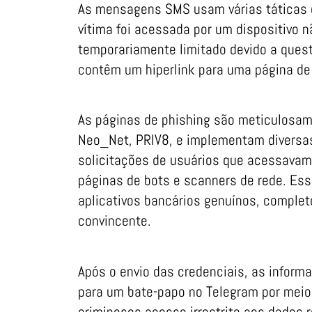
As mensagens SMS usam várias táticas d
vítima foi acessada por um dispositivo n
temporariamente limitado devido a que
contêm um hiperlink para uma página de 
As páginas de phishing são meticulosam
Neo_Net, PRIV8, e implementam diversas
solicitações de usuários que acessavam 
páginas de bots e scanners de rede. Es
aplicativos bancários genuínos, comple
convincente.
Após o envio das credenciais, as informa
para um bate-papo no Telegram por meio
criminosos acesso irrestrito aos dados 