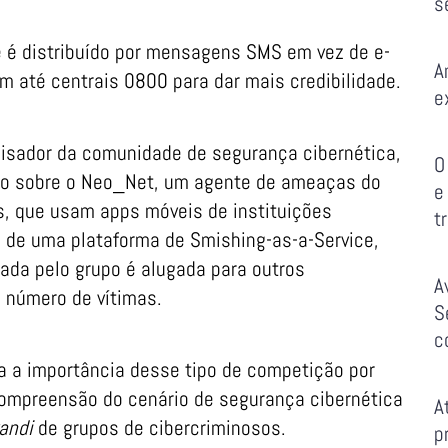
s
e é distribuído por mensagens SMS em vez de e-
A
m até centrais 0800 para dar mais credibilidade.
e
quisador da comunidade de segurança cibernética,
O
o sobre o Neo_Net, um agente de ameaças do
e
es, que usam apps móveis de instituições
t
uso de uma plataforma de Smishing-as-a-Service,
ada pelo grupo é alugada para outros
A
 número de vítimas.
S
c
a a importância desse tipo de competição por
 compreensão do cenário de segurança cibernética
A
andi
de grupos de cibercriminosos.
p