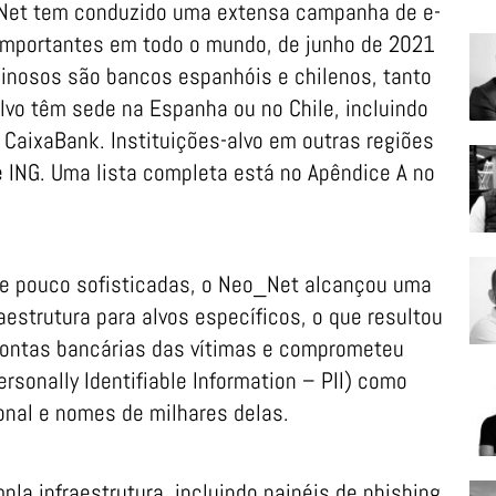
o_Net tem conduzido uma extensa campanha de e-
 importantes em todo o mundo, de junho de 2021
iminosos são bancos espanhóis e chilenos, tanto
alvo têm sede na Espanha ou no Chile, incluindo
CaixaBank. Instituições-alvo em outras regiões
e ING. Uma lista completa está no Apêndice A no
te pouco sofisticadas, o Neo_Net alcançou uma
estrutura para alvos específicos, o que resultou
contas bancárias das vítimas e comprometeu
rsonally Identifiable Information – PII) como
onal e nomes de milhares delas.
a infraestrutura, incluindo painéis de phishing,