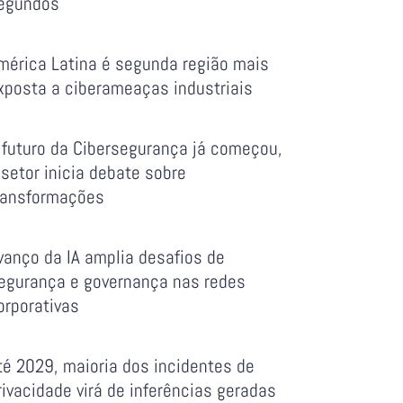
egundos
mérica Latina é segunda região mais
xposta a ciberameaças industriais
 futuro da Cibersegurança já começou,
 setor inicia debate sobre
ransformações
vanço da IA amplia desafios de
egurança e governança nas redes
orporativas
té 2029, maioria dos incidentes de
rivacidade virá de inferências geradas