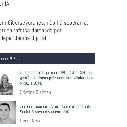
or IA
em Cibersegurança, não há soberania:
studo reforça demanda por
ndependência digital
lunas & Blogs
O papel estratégico do DPO, CIO e CISO na
gestão de riscos psicossociais: alinhando a
NR01 à LGPD
Cristina Sleiman
Comunicação em Cyber: Qual o impacto do
Social Styles na sua carreira?
Denis Nesi