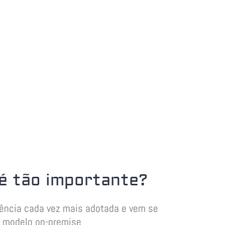
é tão importante?
dência cada vez mais adotada e vem se
o modelo on-premise