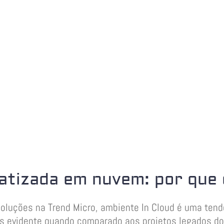
tizada em nuvem: por que 
Soluções na Trend Micro, ambiente In Cloud é uma ten
s evidente quando comparado aos projetos legados d