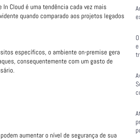
e In Cloud é uma tendência cada vez mais
A
evidente quando comparado aos projetos legados
e
O
e
sitos específicos, o ambiente on-premise gera
t
taques, consequentemente com um gasto de
sário.
A
S
c
A
p
p
e podem aumentar o nível de segurança de sua