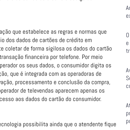
A
e
cação que estabelece as regras e normas que
O
o dos dados de cartões de crédito em
e
e coletar de forma sigilosa os dados do cartão
t
 transação financeira por telefone. Por meio
operador os seus dados, o consumidor digita os
A
ção, que é integrada com as operadoras de
S
ovação, processamento e conclusão da compra,
c
 operador de televendas aparecem apenas os
 acesso aos dados do cartão do consumidor.
A
p
p
cnologia possibilita ainda que o atendente fique