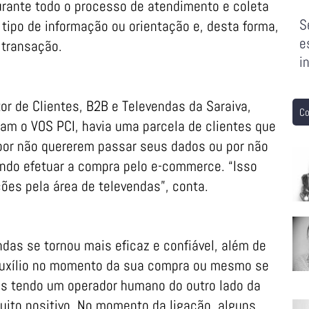
rante todo o processo de atendimento e coleta
S
 tipo de informação ou orientação e, desta forma,
e
 transação.
i
r de Clientes, B2B e Televendas da Saraiva,
Co
am o VOS PCI, havia uma parcela de clientes que
por não quererem passar seus dados ou por não
indo efetuar a compra pelo e-commerce. “Isso
ões pela área de televendas”, conta.
das se tornou mais eficaz e confiável, além de
 auxílio no momento da sua compra ou mesmo se
es tendo um operador humano do outro lado da
muito positivo. No momento da ligação, alguns