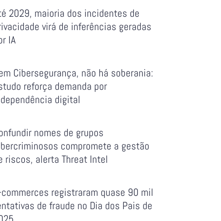
té 2029, maioria dos incidentes de
rivacidade virá de inferências geradas
or IA
em Cibersegurança, não há soberania:
studo reforça demanda por
ndependência digital
onfundir nomes de grupos
ibercriminosos compromete a gestão
e riscos, alerta Threat Intel
-commerces registraram quase 90 mil
entativas de fraude no Dia dos Pais de
025