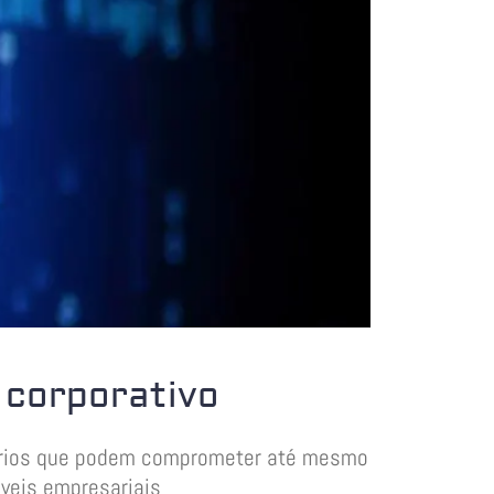
 corporativo
uários que podem comprometer até mesmo
veis empresariais