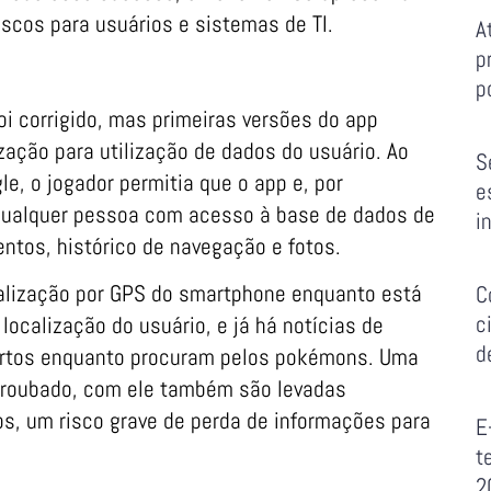
iscos para usuários e sistemas de TI.
A
p
p
oi corrigido, mas primeiras versões do app
zação para utilização de dados do usuário. Ao
S
e, o jogador permitia que o app e, por
e
qualquer pessoa com acesso à base de dados de
i
entos, histórico de navegação e fotos.
calização por GPS do smartphone enquanto está
C
c
ocalização do usuário, e já há notícias de
d
furtos enquanto procuram pelos pokémons. Uma
é roubado, com ele também são levadas
os, um risco grave de perda de informações para
E
t
2