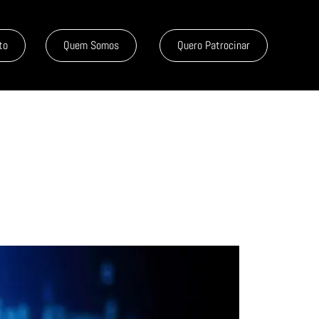
to
Quem Somos
Quero Patrocinar