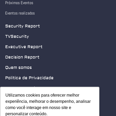
Próximos Eventos
Eventos realizados
Security Report
TVSecurity
Executive Report
Decision Report
Quem somos
Política de Privacidade
Quero patrocinar
Utilizamos cookies para oferecer melhor
Utilizamos cookies para oferecer melhor
Contato
experiência, melhorar o desempenho, analisar
experiência, melhorar o desempenho, analisar
como você interage em nosso site e
como você interage em nosso site e
Home
personalizar conteúdo.
personalizar conteúdo.