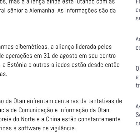
os, mas a aliança ainda está lutando com as
F
e
ral sênior a Alemanha. As informações são da
s
A
rmas cibernéticas, a aliança liderada pelos
e
de operações em 31 de agosto em seu centro
o, a Estônia e outros aliados estão desde então
O
as.
e
t
o da Otan enfrentam centenas de tentativas de
A
ncia de Comunicação e Informação da Otan.
S
oreia do Norte e a China estão constantemente
c
icas e software de vigilância.