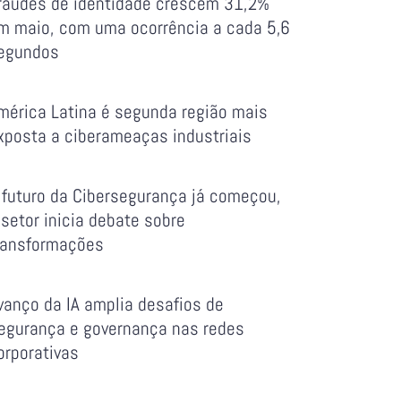
raudes de identidade crescem 31,2%
m maio, com uma ocorrência a cada 5,6
egundos
mérica Latina é segunda região mais
xposta a ciberameaças industriais
 futuro da Cibersegurança já começou,
 setor inicia debate sobre
ransformações
vanço da IA amplia desafios de
egurança e governança nas redes
orporativas