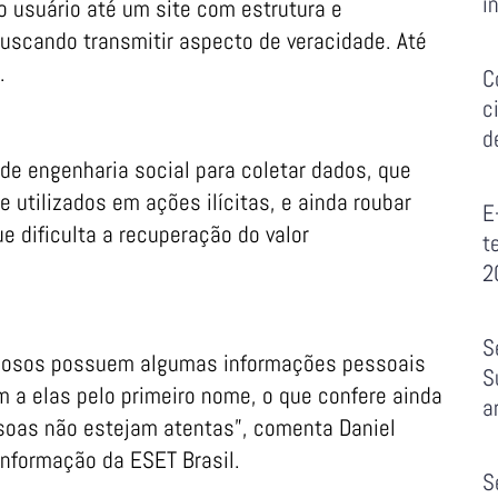
i
 o usuário até um site com estrutura e
uscando transmitir aspecto de veracidade. Até
.
C
c
d
 de engenharia social para coletar dados, que
 utilizados em ações ilícitas, e ainda roubar
E
e dificulta a recuperação do valor
t
2
S
inosos possuem algumas informações pessoais
S
m a elas pelo primeiro nome, o que confere ainda
a
ssoas não estejam atentas”, comenta Daniel
nformação da ESET Brasil.
S