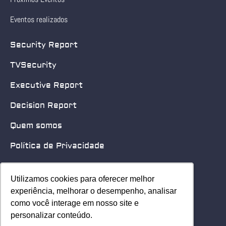
Eventos realizados
Security Report
TVSecurity
Executive Report
Decision Report
Quem somos
Política de Privacidade
Quero patrocinar
Utilizamos cookies para oferecer melhor
Utilizamos cookies para oferecer melhor
Contato
experiência, melhorar o desempenho, analisar
experiência, melhorar o desempenho, analisar
como você interage em nosso site e
como você interage em nosso site e
Home
personalizar conteúdo.
personalizar conteúdo.