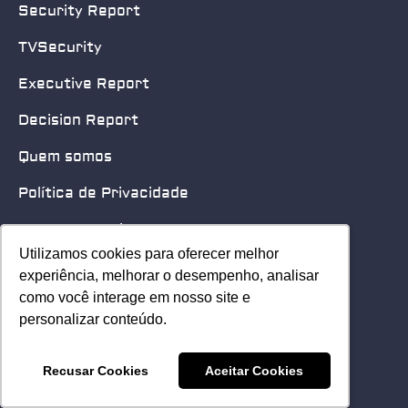
Security Report
TVSecurity
Executive Report
Decision Report
Quem somos
Política de Privacidade
Quero patrocinar
Utilizamos cookies para oferecer melhor
Utilizamos cookies para oferecer melhor
Contato
experiência, melhorar o desempenho, analisar
experiência, melhorar o desempenho, analisar
como você interage em nosso site e
como você interage em nosso site e
Home
personalizar conteúdo.
personalizar conteúdo.
© 2025 Security Leader. Todos os Direitos Reservados.
Recusar Cookies
Recusar Cookies
Aceitar Cookies
Aceitar Cookies