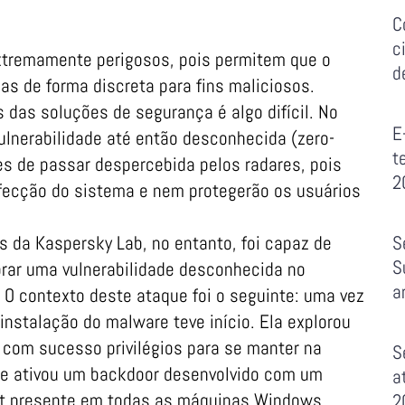
C
c
xtremamente perigosos, pois permitem que o
d
as de forma discreta para fins maliciosos.
 das soluções de segurança é algo difícil. No
E
lnerabilidade até então desconhecida (zero-
t
s de passar despercebida pelos radares, pois
2
fecção do sistema e nem protegerão os usuários
s da Kaspersky Lab, no entanto, foi capaz de
S
S
orar uma vulnerabilidade desconhecida no
a
O contexto deste ataque foi o seguinte: uma vez
 instalação do malware teve início. Ela explorou
e com sucesso privilégios para se manter na
S
re ativou um backdoor desenvolvido com um
a
pt presente em todas as máquinas Windows
2