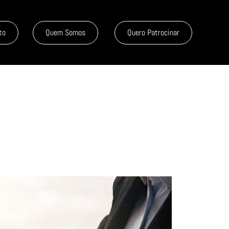
to
Quem Somos
Quero Patrocinar