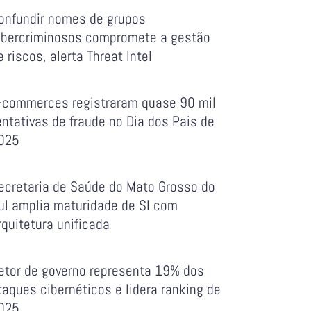
onfundir nomes de grupos
ibercriminosos compromete a gestão
e riscos, alerta Threat Intel
-commerces registraram quase 90 mil
entativas de fraude no Dia dos Pais de
025
ecretaria de Saúde do Mato Grosso do
ul amplia maturidade de SI com
rquitetura unificada
etor de governo representa 19% dos
taques cibernéticos e lidera ranking de
025