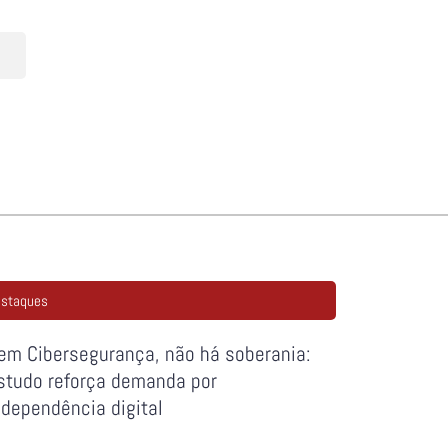
staques
em Cibersegurança, não há soberania:
studo reforça demanda por
ndependência digital