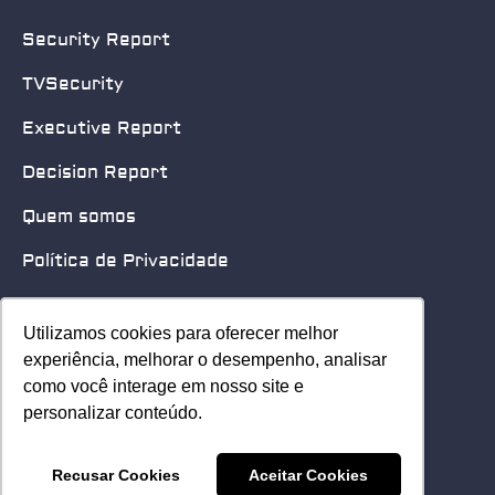
Security Report
TVSecurity
Executive Report
Decision Report
Quem somos
Política de Privacidade
Quero patrocinar
Utilizamos cookies para oferecer melhor
Utilizamos cookies para oferecer melhor
Contato
experiência, melhorar o desempenho, analisar
experiência, melhorar o desempenho, analisar
como você interage em nosso site e
como você interage em nosso site e
Home
personalizar conteúdo.
personalizar conteúdo.
© 2025 Security Leader. Todos os Direitos Reservados.
Recusar Cookies
Recusar Cookies
Aceitar Cookies
Aceitar Cookies