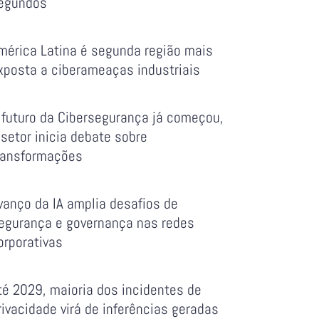
egundos
mérica Latina é segunda região mais
xposta a ciberameaças industriais
 futuro da Cibersegurança já começou,
 setor inicia debate sobre
ransformações
vanço da IA amplia desafios de
egurança e governança nas redes
orporativas
té 2029, maioria dos incidentes de
rivacidade virá de inferências geradas