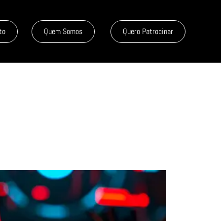
to
Quem Somos
Quero Patrocinar