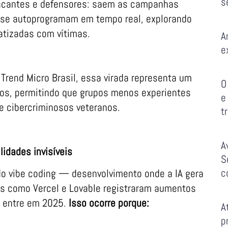
s
tacantes e defensores: saem as campanhas
 se autoprogramam em tempo real, explorando
atizadas com vítimas.
A
e
Trend Micro Brasil, essa virada representa um
O
nos, permitindo que grupos menos experientes
e
 cibercriminosos veteranos.
t
A
lidades invisíveis
S
c
do vibe coding — desenvolvimento onde a IA gera
as como Vercel e Lovable registraram aumentos
 entre em 2025.
Isso ocorre porque:
A
p