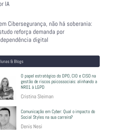
or IA
em Cibersegurança, não há soberania:
studo reforça demanda por
ndependência digital
lunas & Blogs
O papel estratégico do DPO, CIO e CISO na
gestão de riscos psicossociais: alinhando a
NR01 à LGPD
Cristina Sleiman
Comunicação em Cyber: Qual o impacto do
Social Styles na sua carreira?
Denis Nesi