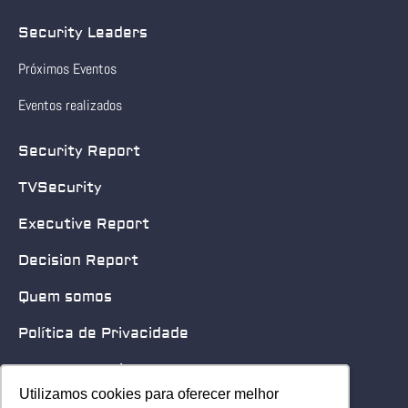
Security Leaders
Próximos Eventos
Eventos realizados
Security Report
TVSecurity
Executive Report
Decision Report
Quem somos
Política de Privacidade
Quero patrocinar
Utilizamos cookies para oferecer melhor
Utilizamos cookies para oferecer melhor
Contato