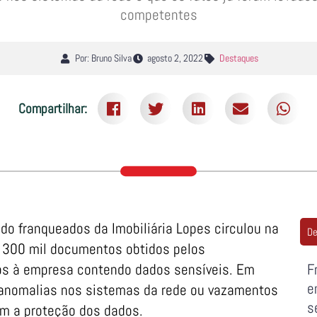
competentes
Por: Bruno Silva
agosto 2, 2022
Destaques
Compartilhar:
o franqueados da Imobiliária Lopes circulou na
De
 300 mil documentos obtidos pelos
os à empresa contendo dados sensíveis. Em
F
e
 anomalias nos sistemas da rede ou vazamentos
s
om a proteção dos dados.