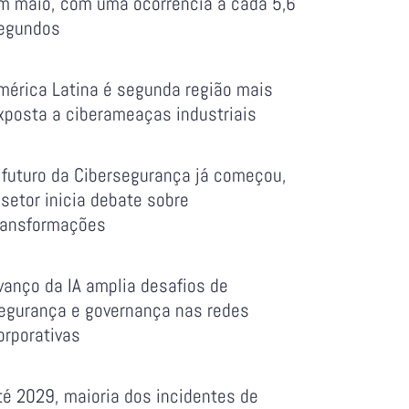
m maio, com uma ocorrência a cada 5,6
egundos
mérica Latina é segunda região mais
xposta a ciberameaças industriais
 futuro da Cibersegurança já começou,
 setor inicia debate sobre
ransformações
vanço da IA amplia desafios de
egurança e governança nas redes
orporativas
té 2029, maioria dos incidentes de