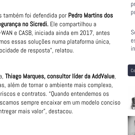
p
p
s também foi defendida por
Pedro Martins dos
gurança no Sicredi.
Ele compartilhou a
S
D-WAN e CASB, iniciada ainda em 2017, antes
e
mos essas soluções numa plataforma única,
i
ocidade de resposta”, relatou.
Co
a,
Thiago Marques, consultor líder da AddValue
,
tas, além de tornar o ambiente mais complexo,
 riscos e contratos. “Quando entendemos os
 buscamos sempre encaixar em um modelo conciso
tregar mais valor”, destacou.