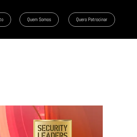
to
Quem Somos
Quero Patrocinar