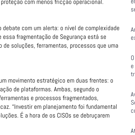
e
s proteção com menos fricção operacional.
s
 o debate com um alerta: o nível de complexidade
A
oje essa fragmentação de Segurança está se
e
to de soluções, ferramentas, processos que uma
O
e
t
 um movimento estratégico em duas frentes: o
lidação de plataformas. Ambas, segundo o
A
 ferramentas e processos fragmentados,
S
caz. “Investir em planejamento foi fundamental
c
oluções. É a hora de os CISOs se debruçarem
A