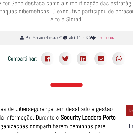
Vitor Sena destaca como a simplificação das estratég
 ataques cibernéticos. O executivo participou de apre
Alto e Sicredi
Por: Mariana Nalesso Pó
abril 11, 2025
Destaques
Compartilhar:
ras de Cibersegurança tem desafiado a gestão
De
da Informação. Durante o
Security Leaders Porto
organizações compartilharam caminhos para
F