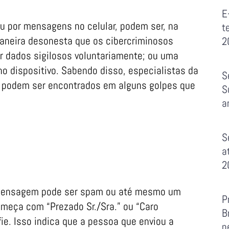
E
u por mensagens no celular, podem ser, na
t
maneira desonesta que os cibercriminosos
2
ar dados sigilosos voluntariamente; ou uma
 no dispositivo. Sabendo disso, especialistas da
S
e podem ser encontrados em alguns golpes que
S
a
S
o
a
2
 a mensagem pode ser spam ou até mesmo um
P
meça com “Prezado Sr./Sra.” ou “Caro
B
e. Isso indica que a pessoa que enviou a
p