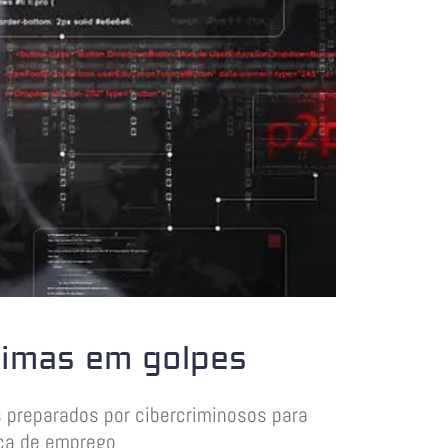
timas em golpes
preparados por cibercriminosos para
sca de emprego