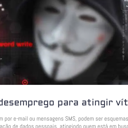
esemprego para atingir ví
am por e-mail ou mensagens SMS, podem ser esquemas 
elação de dados pessoais, atingindo quem está em bu