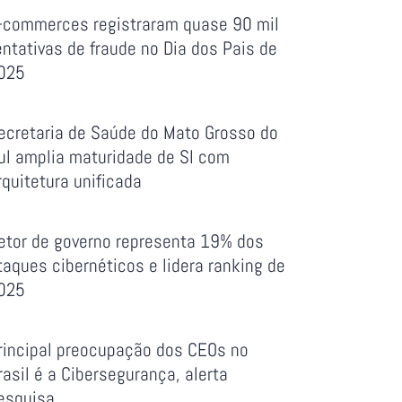
-commerces registraram quase 90 mil
entativas de fraude no Dia dos Pais de
025
ecretaria de Saúde do Mato Grosso do
ul amplia maturidade de SI com
rquitetura unificada
etor de governo representa 19% dos
taques cibernéticos e lidera ranking de
025
rincipal preocupação dos CEOs no
rasil é a Cibersegurança, alerta
esquisa