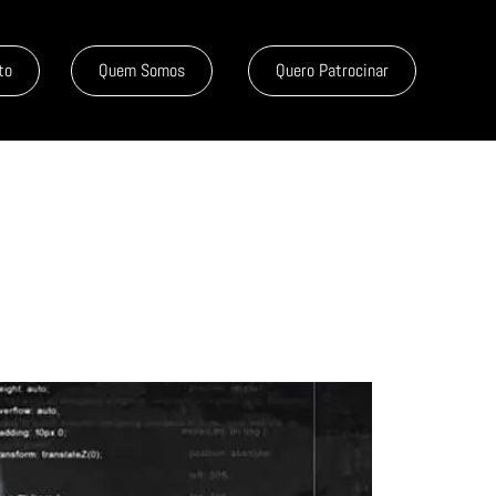
to
Quem Somos
Quero Patrocinar