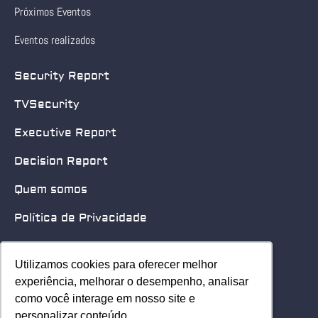
Próximos Eventos
Eventos realizados
Security Report
TVSecurity
Executive Report
Decision Report
Quem somos
Política de Privacidade
Quero patrocinar
Utilizamos cookies para oferecer melhor
Utilizamos cookies para oferecer melhor
Contato
experiência, melhorar o desempenho, analisar
experiência, melhorar o desempenho, analisar
como você interage em nosso site e
como você interage em nosso site e
Home
personalizar conteúdo.
personalizar conteúdo.