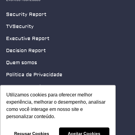
Security Report
TVSecurity
Executive Report
Decision Report
Quem somos
Política de Privacidade
Quero patrocinar
Utilizamos cookies para oferecer melhor
Utilizamos cookies para oferecer melhor
Contato
experiência, melhorar o desempenho, analisar
experiência, melhorar o desempenho, analisar
como você interage em nosso site e
como você interage em nosso site e
Home
personalizar conteúdo.
personalizar conteúdo.
© 2025 Security Leader. Todos os Direitos Reservados.
Recusar Cookies
Recusar Cookies
Aceitar Cookies
Aceitar Cookies