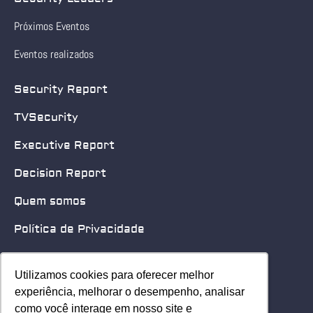
Próximos Eventos
Eventos realizados
Security Report
TVSecurity
Executive Report
Decision Report
Quem somos
Política de Privacidade
Quero patrocinar
Utilizamos cookies para oferecer melhor
Utilizamos cookies para oferecer melhor
Contato
experiência, melhorar o desempenho, analisar
experiência, melhorar o desempenho, analisar
como você interage em nosso site e
como você interage em nosso site e
Home