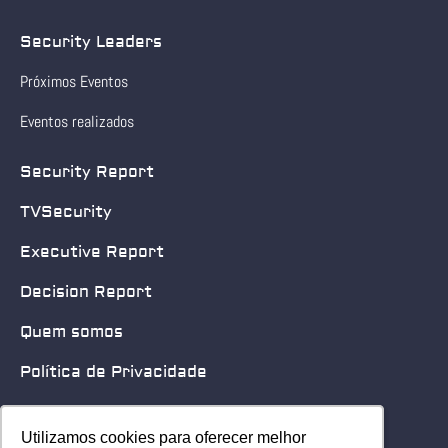
Security Leaders
Próximos Eventos
Eventos realizados
Security Report
TVSecurity
Executive Report
Decision Report
Quem somos
Política de Privacidade
Quero patrocinar
Utilizamos cookies para oferecer melhor
Utilizamos cookies para oferecer melhor