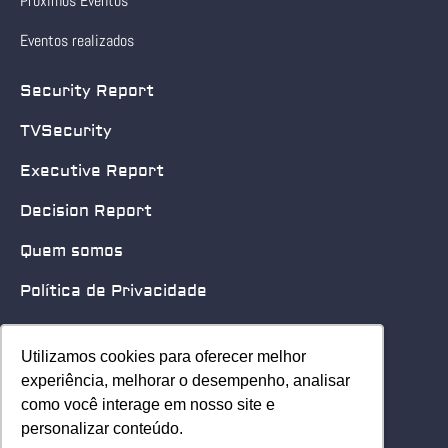
Próximos Eventos
Eventos realizados
Security Report
TVSecurity
Executive Report
Decision Report
Quem somos
Política de Privacidade
Quero patrocinar
Utilizamos cookies para oferecer melhor
Utilizamos cookies para oferecer melhor
Contato
experiência, melhorar o desempenho, analisar
experiência, melhorar o desempenho, analisar
como você interage em nosso site e
como você interage em nosso site e
Home
personalizar conteúdo.
personalizar conteúdo.