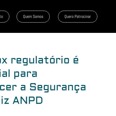
to
Quem Somos
Quero Patrocinar
x regulatório é
al para
ecer a Segurança
diz ANPD