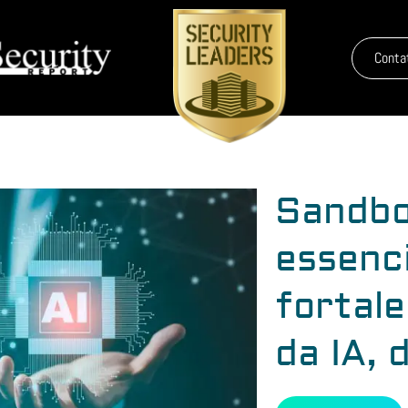
Conta
Sandbo
essenci
fortal
da IA, 