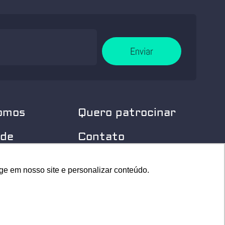
Enviar
omos
Quero patrocinar
 de
Contato
dade
Home
ge em nosso site e personalizar conteúdo.
ge em nosso site e personalizar conteúdo.