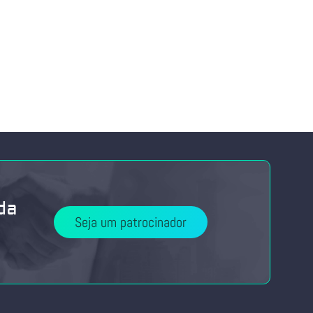
da
Seja um patrocinador