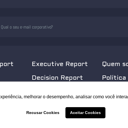
port
Executive Report
Quem s
Decision Report
Política
Privaci
experiência, melhorar o desempenho, analisar como você intera
experiência, melhorar o desempenho, analisar como você intera
© 2025 Security Leader. Todos os Direitos Reservados.
Recusar Cookies
Recusar Cookies
Aceitar Cookies
Aceitar Cookies