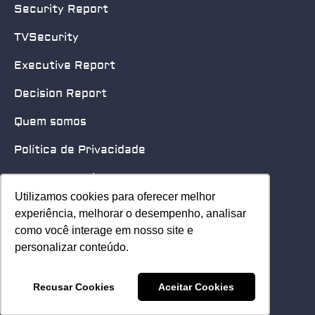
Security Report
TVSecurity
Executive Report
Decision Report
Quem somos
Política de Privacidade
Quero patrocinar
Utilizamos cookies para oferecer melhor
Utilizamos cookies para oferecer melhor
Contato
experiência, melhorar o desempenho, analisar
experiência, melhorar o desempenho, analisar
como você interage em nosso site e
como você interage em nosso site e
Home
personalizar conteúdo.
personalizar conteúdo.
© 2025 Security Leader. Todos os Direitos Reservados.
Recusar Cookies
Recusar Cookies
Aceitar Cookies
Aceitar Cookies