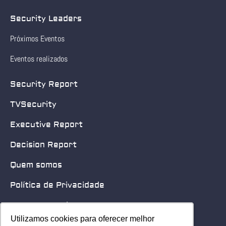
Security Leaders
Próximos Eventos
Eventos realizados
Security Report
TVSecurity
Executive Report
Decision Report
Quem somos
Política de Privacidade
Quero patrocinar
Utilizamos cookies para oferecer melhor
Utilizamos cookies para oferecer melhor
Contato