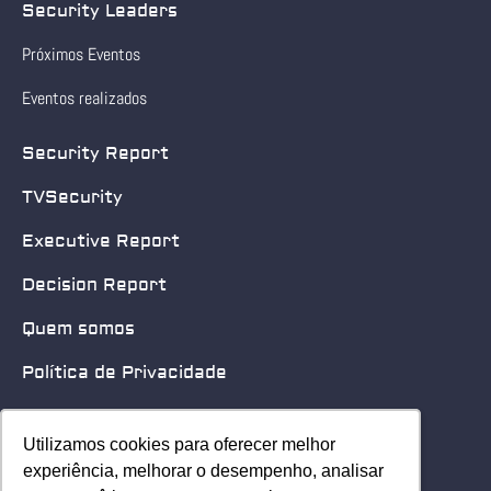
Security Leaders
Próximos Eventos
Eventos realizados
Security Report
TVSecurity
Executive Report
Decision Report
Quem somos
Política de Privacidade
Quero patrocinar
Utilizamos cookies para oferecer melhor
Utilizamos cookies para oferecer melhor
Contato
experiência, melhorar o desempenho, analisar
experiência, melhorar o desempenho, analisar