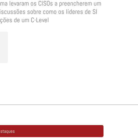
ema levaram os CISOs a preencherem um
iscussões sobre como os líderes de SI
nções de um C-Level
staques