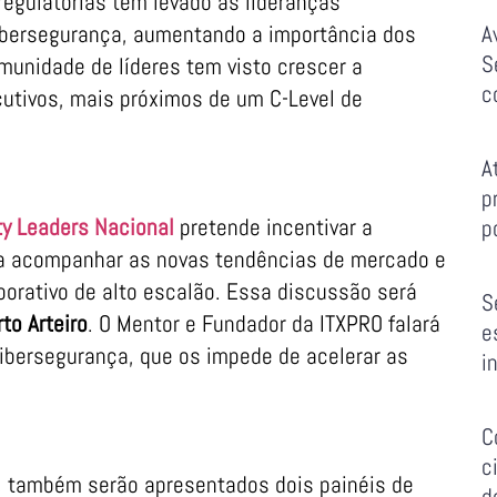
regulatórias têm levado as lideranças
Cibersegurança, aumentando a importância dos
A
S
omunidade de líderes tem visto crescer a
c
utivos, mais próximos de um C-Level de
A
p
y Leaders Nacional
pretende incentivar a
p
a acompanhar as novas tendências de mercado e
porativo de alto escalão. Essa discussão será
S
to Arteiro
. O Mentor e Fundador da ITXPRO falará
e
ibersegurança, que os impede de acelerar as
i
C
c
o, também serão apresentados dois painéis de
d