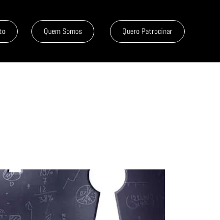
to
Quem Somos
Quero Patrocinar