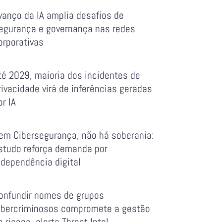
vanço da IA amplia desafios de
egurança e governança nas redes
orporativas
té 2029, maioria dos incidentes de
rivacidade virá de inferências geradas
or IA
em Cibersegurança, não há soberania:
studo reforça demanda por
ndependência digital
onfundir nomes de grupos
ibercriminosos compromete a gestão
e riscos, alerta Threat Intel