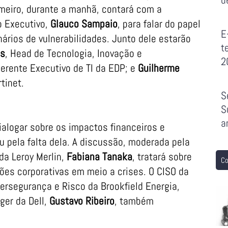
meiro, durante a manhã, contará com a
o Executivo,
Glauco Sampaio
, para falar do papel
E
ários de vulnerabilidades. Junto dele estarão
t
es
, Head de Tecnologia, Inovação e
2
Gerente Executivo de TI da EDP; e
Guilherme
tinet.
S
S
a
ialogar sobre os impactos financeiros e
 pela falta dela. A discussão, moderada pela
da Leroy Merlin,
Fabiana Tanaka
, tratará sobre
Co
ões corporativas em meio a crises. O CISO da
ibersegurança e Risco da Brookfield Energia,
ager da Dell,
Gustavo Ribeiro
, também