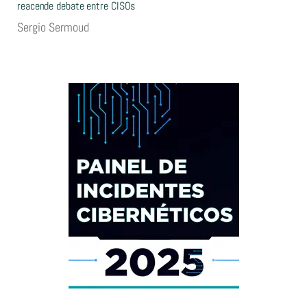
reacende debate entre CISOs
Sergio Sermoud