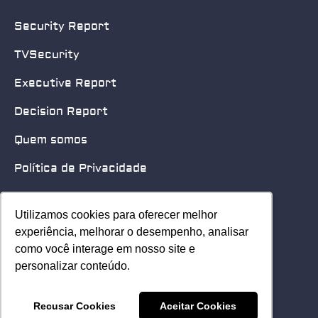
Security Report
TVSecurity
Executive Report
Decision Report
Quem somos
Política de Privacidade
Quero patrocinar
Utilizamos cookies para oferecer melhor
Utilizamos cookies para oferecer melhor
Contato
experiência, melhorar o desempenho, analisar
experiência, melhorar o desempenho, analisar
como você interage em nosso site e
como você interage em nosso site e
Home
personalizar conteúdo.
personalizar conteúdo.
© 2025 Security Leader. Todos os Direitos Reservados.
Recusar Cookies
Recusar Cookies
Aceitar Cookies
Aceitar Cookies