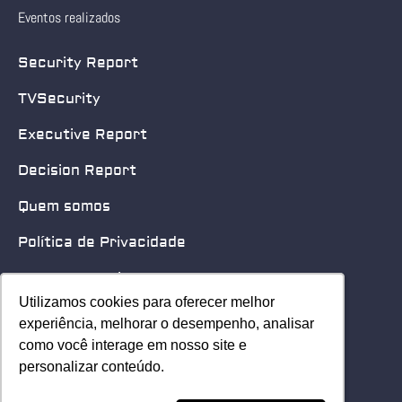
Eventos realizados
Security Report
TVSecurity
Executive Report
Decision Report
Quem somos
Política de Privacidade
Quero patrocinar
Utilizamos cookies para oferecer melhor
Utilizamos cookies para oferecer melhor
Contato
experiência, melhorar o desempenho, analisar
experiência, melhorar o desempenho, analisar
como você interage em nosso site e
como você interage em nosso site e
Home
personalizar conteúdo.
personalizar conteúdo.