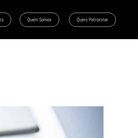
to
Quem Somos
Quero Patrocinar