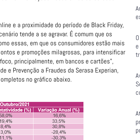
A
e
line e a proximidade do período de Black Friday,
cenário tende a se agravar. É comum que os
O
como essas, em que os consumidores estão mais
e
ontos e promoções milagrosas, para intensificar
t
 foco, principalmente, em bancos e cartões”,
dade e Prevenção a Fraudes da Serasa Experian,
A
completos no gráfico abaixo.
S
c
A
p
p