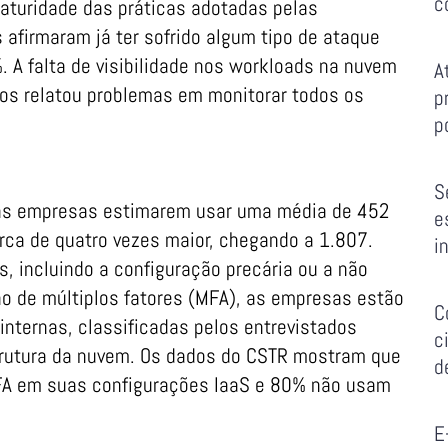
c
aturidade das práticas adotadas pelas
afirmaram já ter sofrido algum tipo de ataque
. A falta de visibilidade nos workloads na nuvem
A
dos relatou problemas em monitorar todos os
p
p
S
das empresas estimarem usar uma média de 452
e
erca de quatro vezes maior, chegando a 1.807.
i
, incluindo a configuração precária ou a não
ão de múltiplos fatores (MFA), as empresas estão
C
nternas, classificadas pelos entrevistados
c
trutura da nuvem. Os dados do CSTR mostram que
d
 em suas configurações IaaS e 80% não usam
E