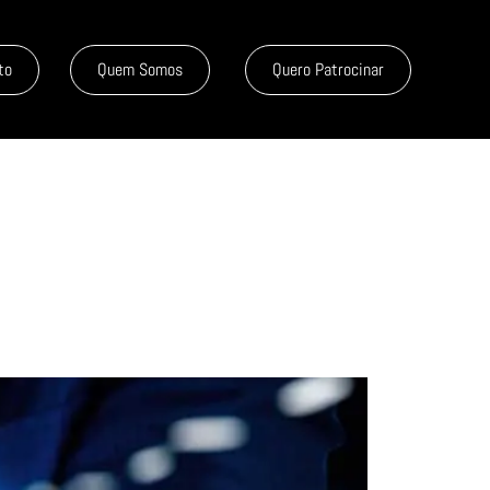
to
Quem Somos
Quero Patrocinar