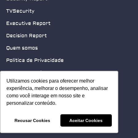
TVSecurity
Executive Report
Decision Report
Quem somos
Política de Privacidade
Quero patrocinar
Utilizamos cookies para oferecer melhor
Utilizamos cookies para oferecer melhor
Contato
experiência, melhorar o desempenho, analisar
experiência, melhorar o desempenho, analisar
como você interage em nosso site e
como você interage em nosso site e
Home
personalizar conteúdo.
personalizar conteúdo.
© 2025 Security Leader. Todos os Direitos Reservados.
Recusar Cookies
Recusar Cookies
Aceitar Cookies
Aceitar Cookies