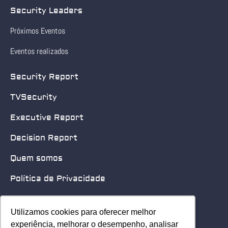
Security Leaders
Próximos Eventos
Eventos realizados
Security Report
TVSecurity
Executive Report
Decision Report
Quem somos
Política de Privacidade
Quero patrocinar
Utilizamos cookies para oferecer melhor
Utilizamos cookies para oferecer melhor
Contato
experiência, melhorar o desempenho, analisar
experiência, melhorar o desempenho, analisar